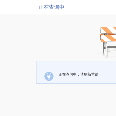
正在查询中
正在查询中，请刷新重试