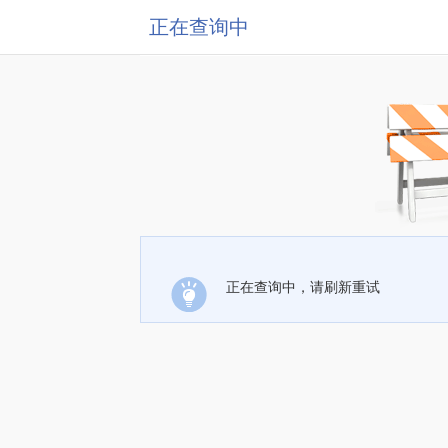
正在查询中
正在查询中，请刷新重试